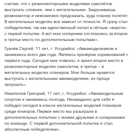
считаю, что с резиномоторными моделями самолётов
выступать сложнее, чем с метательными. Закручиваешь
резиномотор и невозможно предсказать, куда планер полетит.
В метательных моделях всё зависит от точности. Я сразу стал
победителем, так как единственный попал в лётные «ворота»
с первой попытки. А вот мои соперники состязались за второе
и третье место по дополнительным попыткам».
Грачёв Сергей, 11 лет, г. Уссурийск: «Авиамоделизмом я
занимаюсь всего два года. Являюсь призёром соревнований с
первого года. Сегодня мне повезло, я занял второе место в
резиномоторных моделях самолетов, и третье – в
метательных моделях планеров. Мне больше нравится
выступать с метательными авиамоделями, их проще
запускать».
Некипелов Григорий, 11 лет, г. Уссурийск: «Авиамодельным
спортом я занимаюсь полгода. Неожиданно для себя я
победил сегодня в классе метательных моделей планеров
среди юниоров. Первое место мы разыграли в
дополнительных попытках с моими друзьями и соперниками
по команде. С первой дополнительной попытки я стал
абсолютным победителем».