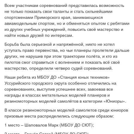
Всем участникам соревнований представилась возможность
не только показать свои таланты и стать сильнейшими
спортсменами Приморского края, занимающихся
авиамодельным спортом, но и обменяться опытом с ребятами
из других учебных учреждений, повысить своё мастерство и
найти новых друзей по интересам.
Борьба была серьезной и напряжённой, никто не хотел
уступать право первенства, но чьи планеры пролетели дальше
других, не нарушив при этом траектории полёта, и кто из
пилотов смог справиться с волнением и показать всё своё
мастерство, определили четверо судей соревнований.
Наши ребята из МБОУ ДО «Станция юных техников»
Уссурийского городского округа особенно отличились на
соревнованиях, выступив успешнее всех, завоевав все
награды в классах метательных моделей планеров и
резиномоторных моделей самолётов в категории «Юниоры».
В классе резиномоторных моделей самолетов среди юниоров
призовые места распределились следующим образом:
1 место – Шаповалов Марк (МБОУ ДО СЮТ);
2 место – Грачёв Сергей (МБОУ ДО СЮТ);